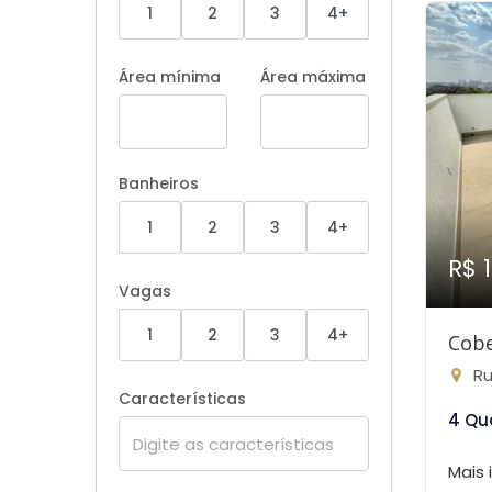
1
2
3
4+
Área mínima
Área máxima
Banheiros
1
2
3
4+
R$ 
Vagas
1
2
3
4+
Cobe
Rua
Características
4 Qu
Mais