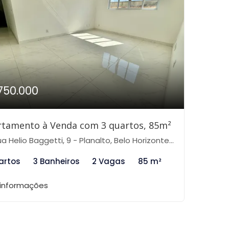
750.000
rtamento à Venda com 3 quartos, 85m²
a Helio Baggetti, 9 - Planalto, Belo Horizonte-MG
artos
3 Banheiros
2 Vagas
85 m²
 informações