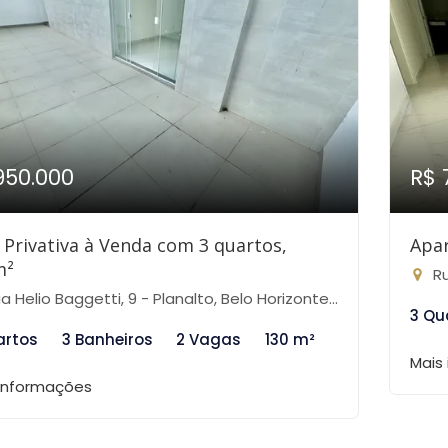
950.000
R$ 
 Privativa à Venda com 3 quartos,
Apa
m²
Ru
 Helio Baggetti, 9 - Planalto, Belo Horizonte-MG
3 Qu
artos
3 Banheiros
2 Vagas
130 m²
Mais
 informações