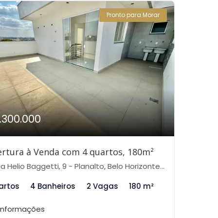
Pronto para Morar
1.300.000
rtura à Venda com 4 quartos, 180m²
 Helio Baggetti, 9 - Planalto, Belo Horizonte-MG
artos
4 Banheiros
2 Vagas
180 m²
 informações