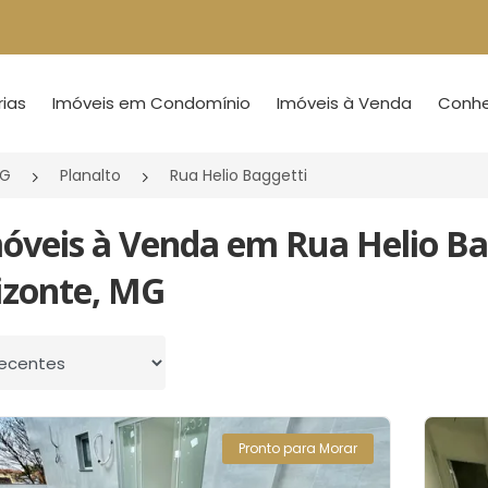
ias
Imóveis em Condomínio
Imóveis à Venda
Conheç
MG
Planalto
Rua Helio Baggetti
óveis à Venda em Rua Helio Bag
izonte, MG
 por
Pronto para Morar