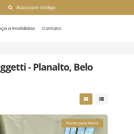
a a imobiliária
Contato
getti - Planalto, Belo
Mostrar resultados 
Mostrar result
Pronto para Morar