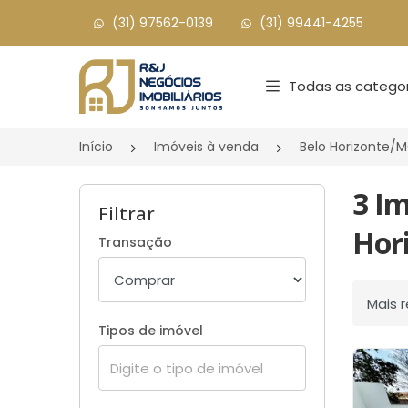
(31) 97562-0139
(31) 99441-4255
Página inicial
Todas as categor
Início
Imóveis à venda
Belo Horizonte/
3 Im
Filtrar
Hor
Transação
Ordenar
Tipos de imóvel