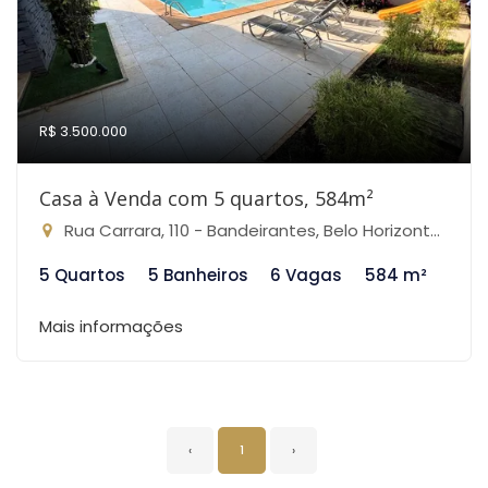
R$ 3.500.000
Casa à Venda com 5 quartos, 584m²
Rua Carrara, 110 - Bandeirantes, Belo Horizonte-MG
5 Quartos
5 Banheiros
6 Vagas
584 m²
Mais informações
‹
1
›