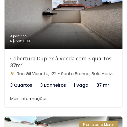
A partir de:
R$ 595.000
Cobertura Duplex à Venda com 3 quartos,
87m²
Rua Gil Vicente, 122 - Santa Branca, Belo Horizonte-MG
3 Quartos
3 Banheiros
1 Vaga
87 m²
Mais informações
Pronto para Morar