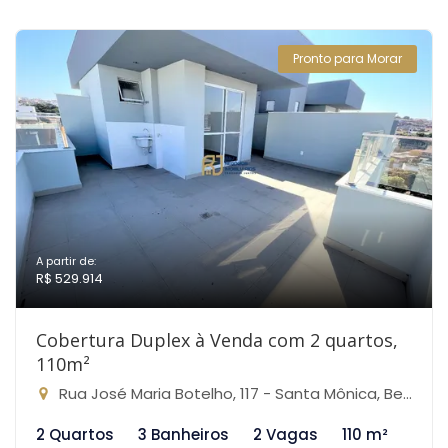
Pronto para Morar
A partir de:
R$ 529.914
Cobertura Duplex à Venda com 2 quartos,
110m²
Rua José Maria Botelho, 117 - Santa Mônica, Belo Horizonte-MG
2 Quartos
3 Banheiros
2 Vagas
110 m²