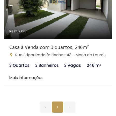
R$ 659.000
Casa à Venda com 3 quartos, 246m²
Rua Edgar Rodolfo Fischer, 43 - Maria de Lourdes, São José da Lapa-MG
3 Quartos
3 Banheiros
2 Vagas
246 m²
Mais informações
‹
1
›