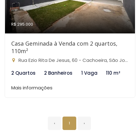
R$ 295.000
Casa Geminada à Venda com 2 quartos,
110m²
Rua Ezio Rita De Jesus, 60 - Cachoeira, São José da Lapa-MG
2 Quartos
2 Banheiros
1 Vaga
110 m²
Mais informações
‹
1
›