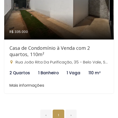
R$ 335.000
Casa de Condomínio à Venda com 2
quartos, 110m²
Rua João Rita Da Purificação, 35 - Belo Vale, São José da Lapa-MG
2 Quartos
1 Banheiro
1 Vaga
110 m²
Mais informações
‹
1
›