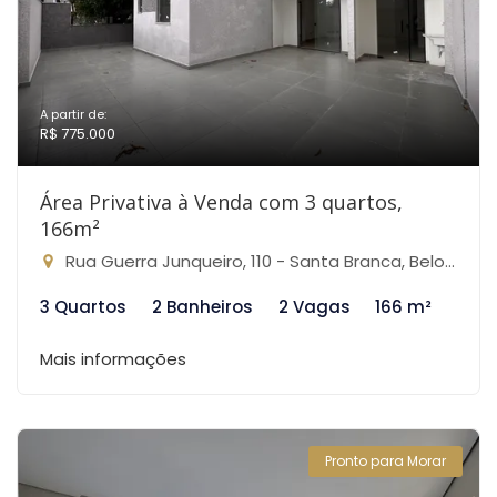
A partir de:
R$ 775.000
Área Privativa à Venda com 3 quartos,
166m²
Rua Guerra Junqueiro, 110 - Santa Branca, Belo Horizonte-MG
3 Quartos
2 Banheiros
2 Vagas
166 m²
Mais informações
Pronto para Morar