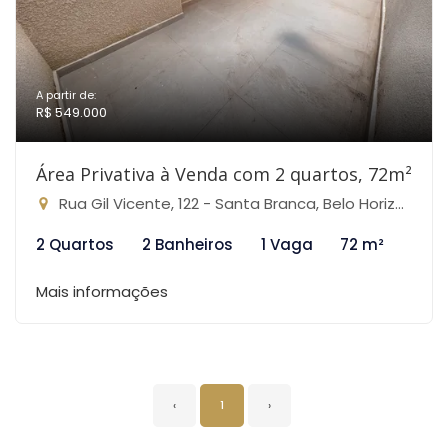
A partir de:
R$ 549.000
Área Privativa à Venda com 2 quartos, 72m²
Rua Gil Vicente, 122 - Santa Branca, Belo Horizonte-MG
2 Quartos
2 Banheiros
1 Vaga
72 m²
Mais informações
‹
1
›