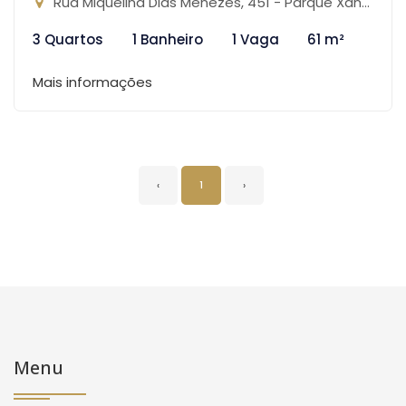
Rua Miquelina Dias Menezes, 451 - Parque Xangri-Lá, Contagem-MG
3 Quartos
1 Banheiro
1 Vaga
61 m²
Mais informações
‹
1
›
Menu