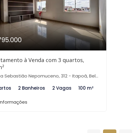
795.000
tamento à Venda com 3 quartos,
m²
 Sebastião Nepomuceno, 312 - Itapoã, Belo Horizonte-MG
artos
2 Banheiros
2 Vagas
100 m²
 informações