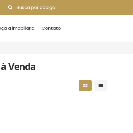
a a imobiliária
Contato
 à Venda
Mostrar resultados 
Mostrar result