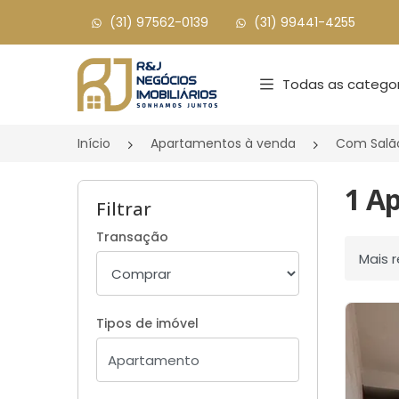
(31) 97562-0139
(31) 99441-4255
Página inicial
Todas as categor
Início
Apartamentos à venda
Com Salã
1 A
Filtrar
Transação
Ordenar
Tipos de imóvel