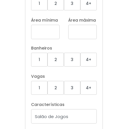
1
2
3
4+
Área mínima
Área máxima
Banheiros
1
2
3
4+
Vagas
1
2
3
4+
Características