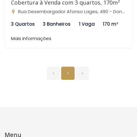
Cobertura à Venda com 3 quartos, 170m²
Rua Desembargador Afonso Lages, 490 - Dona Clara, Belo Horizonte-MG
3 Quartos
3 Banheiros
1 Vaga
170 m²
Mais informações
‹
1
›
Menu