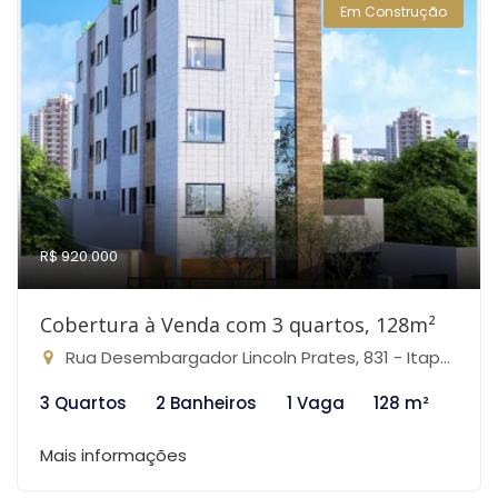
Em Construção
R$ 920.000
Cobertura à Venda com 3 quartos, 128m²
Rua Desembargador Lincoln Prates, 831 - Itapoã, Belo Horizonte-MG
3 Quartos
2 Banheiros
1 Vaga
128 m²
Mais informações